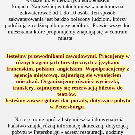
wyższe niż w niektórych europejskich
krajach
.Najcześciej w takich mieszkaniach można
zakwaterować od 1 do 10 osób. Ten sposób
zakwaterowania jest bardzo polecony ludziom, którzy
podróżują z rodżiną albo przyjaciółmi. Prawie wszystkie
mieszkania które proponujemy znajdują się w centrum
miasta.
Jesteśmy przewodnikami zawodowymi. Pracujemy w
różnych agencjach turystycznych z językami
francuskim, polskim, angielskim. Współpracujemy z
agencją miejscową, zajmującą się wynajęciem
mieszkań. Organizujemy również wycieczki,
transfery, zajmujemy się rezerwacją biletów do
teatrów.
Jesteśmy zawsze gotowi dac porady, dotyczące pobytu
w Petersburgu
.
Na tej stronie oprócz listy mieszkań do wynajęcia
Państwo znajdą różną informację skuteczną, dotyczącą
pobytu w Petersburgu - adresy restauracji, godziny